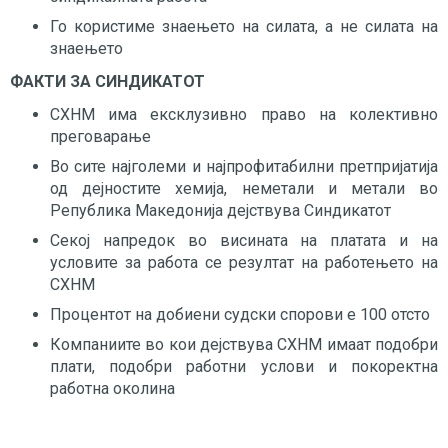
Го користиме знаењето на силата, а не силата на
знаењето
ФАКТИ ЗА СИНДИКАТОТ
СХНМ има ексклузивно право на колективно
преговарање
Во сите најголеми и најпрофитабилни претпријатија
од дејностите хемија, неметали и метали во
Република Македонија дејствува Синдикатот
Секој напредок во висината на платата и на
условите за работа се резултат на работењето на
СХНМ
Процентот на добиени судски спорови е 100 отсто
Компаниите во кои дејствува СХНМ имаат подобри
плати, подобри работни услови и покоректна
работна околина