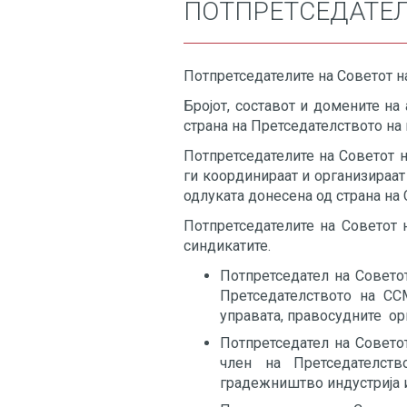
ПОТПРЕТСЕДАТЕЛ
Потпретседателите на Советот н
Бројот, составот и домените на
страна на Претседателството на
Потпретседателите на Советот 
ги координираат и организираат
одлуката донесена од страна на 
Потпретседателите на Советот 
синдикатите.
Потпретседател на Советот
Претседателството на СС
управата, правосудните ор
Потпретседател на Совет
член на Претседателст
градежништво индустрија и