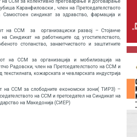
т на ССМ за колективно преговарање и договарање
биша Каранфиловски , член на Претседателството
 Самостоен синдикат за здравство, фармација и
от на ССМ за организациски развој – Стојанче
на Синдикат на работниците од угостителството,
нбеното стопанство, занаетчиството и заштитните
тот на ССМ за организација и мобилизација на
пчо Радовски, член на Претседателството на ССМ и
д текстилната, кожарската и чевларската индустрија
т на ССМ за слободните економски зони( ТИРЗ) –
тседателството на ССМ и претседател на Синдикат на
рударство на Македонија (СИЕР)