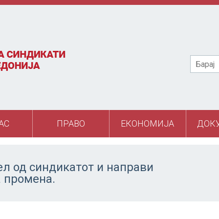
Барај
АС
ПРАВО
ЕКОНОМИЈА
ДОК
ел од синдикатот и направи
а промена.