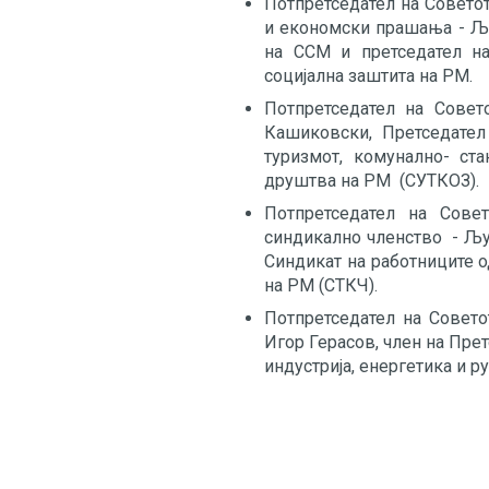
Потпретседател на Совето
и економски прашања - Љу
на ССМ и претседател на
социјална заштита на РМ.
Потпретседател на Совет
Кашиковски, Претседател 
туризмот, комунално- ста
друштва на РМ (СУТКОЗ).
Потпретседател на Сове
синдикално членство - Љу
Синдикат на работниците о
на РМ (СТКЧ).
Потпретседател на Совето
Игор Герасов, член на Пре
индустрија, енергетика и 