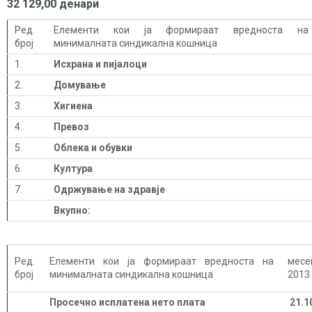
32 129,00 денари
Ред.
Елементи кои ја формираат вредноста на
број
минималната синдикална кошница
1.
Исхрана и пијалоци
2.
Домување
3.
Хигиена
4.
Превоз
5.
Облека и обувки
6.
Култура
7.
Одржување на здравје
Вкупно:
Ред.
Елементи кои ја формираат вредноста на
мес
број
минималната синдикална кошница
2013
Просечно исплатена нето плата
21.1