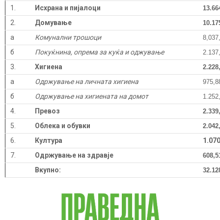
1.
Исхрана и пијалоци
13.66
2.
Домување
10.17
а
Комунални трошоци
8,037
б
Покуќнина, опрема за куќа и оджување
2.137
3.
Хигиена
2.228
а
Одржување на личната хигиена
975,8
б
Одржување на хигиената на домот
1.252
4.
Превоз
2.339
5.
Облека и обувки
2.042
6.
Култура
1.070
7.
Одржување на здравје
608,5
Вкупно:
32.12