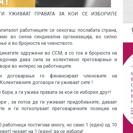
И УЖИВААТ ПРАВАТА ЗА КОИ СЕ ИЗБОРИЛЕ
апиталот работниците се секогаш послабата страна,
амо во силна синдикална организација, во силно
е и во бројноста на членството.
дикатите здружени во ССМ, а со тоа и бројноста на
кедонија дава сила за колективно преговарање и
ори во интерес на работниците.
 и договарање го финансираат членовите на
 Колективните договори ги уживаат сите !
 бори, а ги ужива правата за кои се изборил друг!
ори , за потоа да ги уживаат придобивките, даваат
те и ги поткопуваат преговарачките позиции на
 работници постигнаа многу, но само 1 (еден) од 10
евет) чекаат на 1 (еден) да се избори!