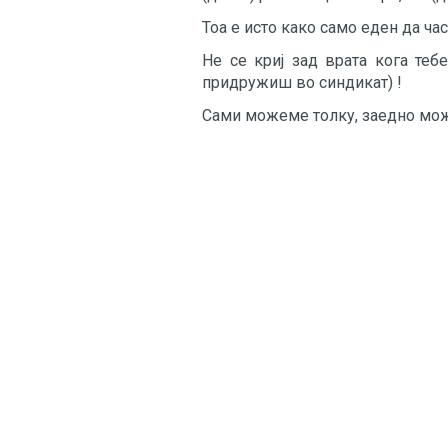
Тоа е исто како само еден да час
Не се криј зад врата кога теб
придружиш во синдикат) !
Сами можеме толку, заедно мо