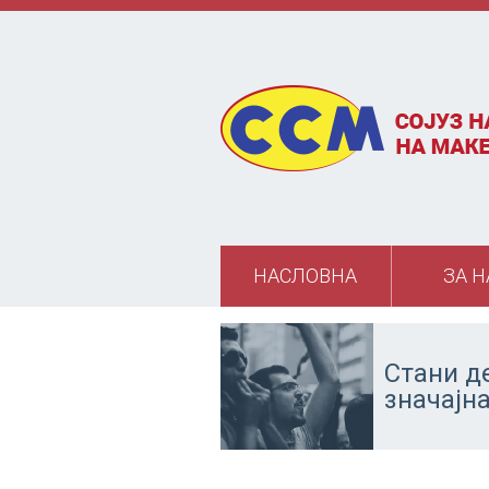
Skip to main content
НАСЛОВНА
ЗА Н
Стани д
значајн