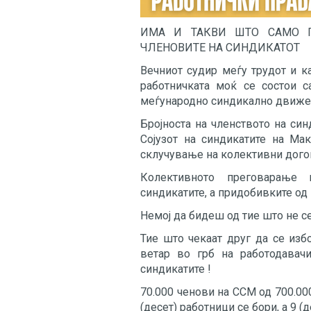
ИМА И ТАКВИ ШТО САМО Г
ЧЛЕНОВИТЕ НА СИНДИКАТОТ
Вечниот судир меѓу трудот и к
работничката моќ се состои с
меѓународно синдикално движењ
Бројноста на членството на син
Сојузот на синдикатите на Ма
склучување на колективни догов
Колективното преговарање
синдикатите, а придобивките од
Немој да бидеш од тие што не се
Тие што чекаат друг да се изб
ветар во грб на работодавачи
синдикатите !
70.000 ченови на ССМ од 700.000
(десет) работници се бори, а 9 (д