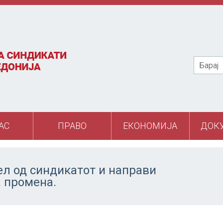
Барај
АС
ПРАВО
ЕКОНОМИЈА
ДОК
ел од синдикатот и направи
а промена.