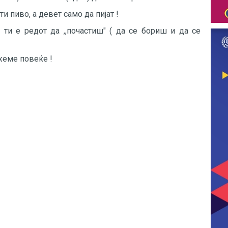
ти пиво, а девет само да пијат !
е ти е редот да ,,почастиш" ( да се бориш и да се
жеме повеќе !