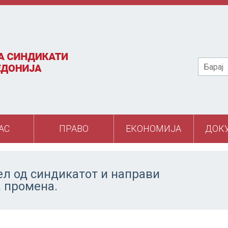
Барај
АС
ПРАВО
ЕКОНОМИЈА
ДОК
ел од синдикатот и направи
а промена.