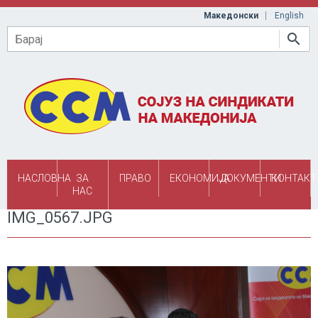
Skip to main content
Македонски
English
Барај
НАСЛОВНА
ЗА
ПРАВО
ЕКОНОМИЈА
ДОКУМЕНТИ
КОНТАКТ
НАС
IMG_0567.JPG